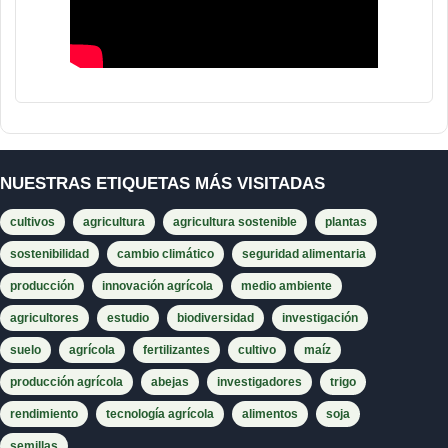
NUESTRAS ETIQUETAS MÁS VISITADAS
cultivos
agricultura
agricultura sostenible
plantas
sostenibilidad
cambio climático
seguridad alimentaria
producción
innovación agrícola
medio ambiente
agricultores
estudio
biodiversidad
investigación
suelo
agrícola
fertilizantes
cultivo
maíz
producción agrícola
abejas
investigadores
trigo
rendimiento
tecnología agrícola
alimentos
soja
semillas