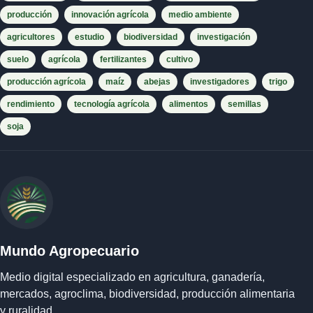
producción
innovación agrícola
medio ambiente
agricultores
estudio
biodiversidad
investigación
suelo
agrícola
fertilizantes
cultivo
producción agrícola
maíz
abejas
investigadores
trigo
rendimiento
tecnología agrícola
alimentos
semillas
soja
Mundo Agropecuario
Medio digital especializado en agricultura, ganadería,
mercados, agroclima, biodiversidad, producción alimentaria
y ruralidad.