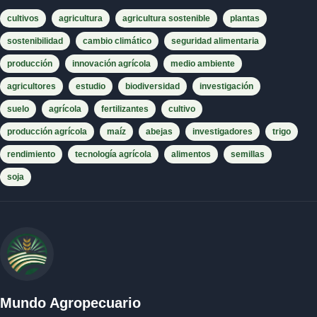
cultivos
agricultura
agricultura sostenible
plantas
sostenibilidad
cambio climático
seguridad alimentaria
producción
innovación agrícola
medio ambiente
agricultores
estudio
biodiversidad
investigación
suelo
agrícola
fertilizantes
cultivo
producción agrícola
maíz
abejas
investigadores
trigo
rendimiento
tecnología agrícola
alimentos
semillas
soja
Mundo Agropecuario