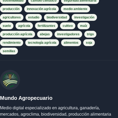
sostenibilidad
cambio climático
seguridad alimentaria
producción
innovación agrícola
medio ambiente
agricultores
estudio
biodiversidad
investigación
suelo
agrícola
fertilizantes
cultivo
maíz
producción agrícola
abejas
investigadores
trigo
rendimiento
tecnología agrícola
alimentos
soja
semillas
Mundo Agropecuario
Medio digital especializado en agricultura, ganadería,
mercados, agroclima, biodiversidad, producción alimentaria