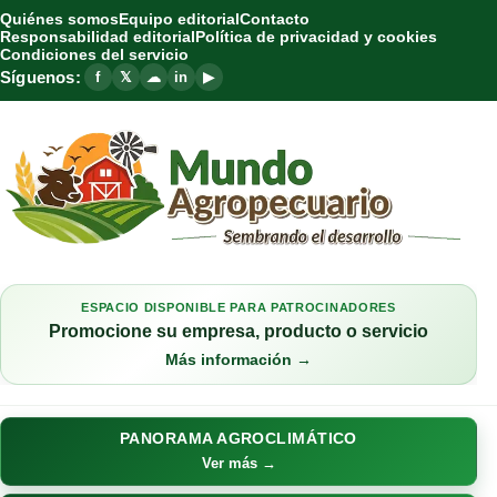
Quiénes somos
Equipo editorial
Contacto
Responsabilidad editorial
Política de privacidad y cookies
Condiciones del servicio
Síguenos:
f
𝕏
☁
in
▶
ESPACIO DISPONIBLE PARA PATROCINADORES
Promocione su empresa, producto o servicio
Más información →
PANORAMA AGROCLIMÁTICO
Ver más →