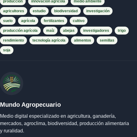
producción
innovación agrícola
medio ambiente
agricultores
estudio
biodiversidad
investigación
suelo
agrícola
fertilizantes
cultivo
producción agrícola
maíz
abejas
investigadores
trigo
rendimiento
tecnología agrícola
alimentos
semillas
soja
Mundo Agropecuario
Medio digital especializado en agricultura, ganadería,
mercados, agroclima, biodiversidad, producción alimentaria
y ruralidad.