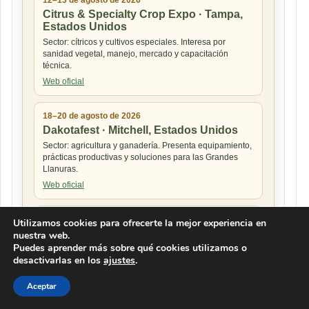
Citrus & Specialty Crop Expo · Tampa,
Estados Unidos
Sector: cítricos y cultivos especiales. Interesa por
sanidad vegetal, manejo, mercado y capacitación
técnica.
Web oficial
18–20 de agosto de 2026
Dakotafest · Mitchell, Estados Unidos
Sector: agricultura y ganadería. Presenta equipamiento,
prácticas productivas y soluciones para las Grandes
Llanuras.
Web oficial
19–21 de agosto de 2026
Utilizamos cookies para ofrecerte la mejor experiencia en
USApple Outlook 2026 · Chicago,
nuestra web.
Estados Unidos
Puedes aprender más sobre qué cookies utilizamos o
desactivarlas en los
ajustes
.
Sector: fruticultura. Ofrece previsiones de cosecha,
comercialización y consumo para la cadena de la
manzana.
Aceptar
Web oficial