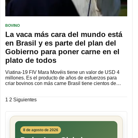
BOVINO
La vaca más cara del mundo está
en Brasil y es parte del plan del
Gobierno para poner carne en el
plato de todos
Viatina-19 FIV Mara Movéis tiene un valor de USD 4
millones. Es el producto de años de esfuerzos para
criar bovinos con más carne Brasil tiene cientos de…
Paginación
1
2
Siguientes
de
entradas
8 de agosto de 2026