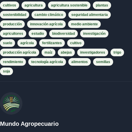
cultivos
agricultura
agricultura sostenible
plantas
sostenibilidad
cambio climático
seguridad alimentaria
producción
innovación agrícola
medio ambiente
agricultores
estudio
biodiversidad
investigación
suelo
agrícola
fertilizantes
cultivo
producción agrícola
maíz
abejas
investigadores
trigo
rendimiento
tecnología agrícola
alimentos
semillas
soja
Mundo Agropecuario