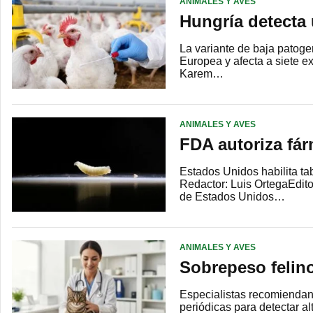
ANIMALES Y AVES
Hungría detecta
La variante de baja patoge
Europea y afecta a siete e
Karem…
ANIMALES Y AVES
FDA autoriza fá
Estados Unidos habilita ta
Redactor: Luis OrtegaEdit
de Estados Unidos…
ANIMALES Y AVES
Sobrepeso felino
Especialistas recomiendan co
periódicas para detectar a