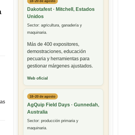
18–20 de agosto
Dakotafest · Mitchell, Estados
a
Unidos
Sector: agricultura, ganadería y
maquinaria.
Más de 400 expositores,
demostraciones, educación
pecuaria y herramientas para
gestionar márgenes ajustados.
Web oficial
18–20 de agosto
tas
AgQuip Field Days · Gunnedah,
Australia
Sector: producción primaria y
maquinaria.