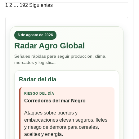
Paginación
1
2
…
192
Siguientes
de
entradas
6 de agosto de 2026
Radar Agro Global
Señales rápidas para seguir producción, clima,
mercados y logística.
Radar del día
RIESGO DEL DÍA
Corredores del mar Negro
Ataques sobre puertos y
embarcaciones elevan seguros, fletes
y riesgo de demora para cereales,
aceites y energía.