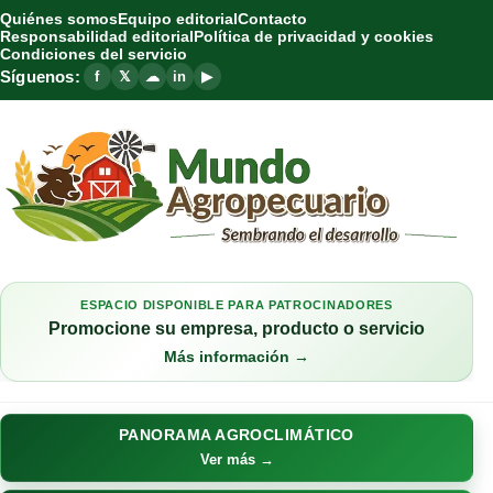
Quiénes somos
Equipo editorial
Contacto
Responsabilidad editorial
Política de privacidad y cookies
Condiciones del servicio
Síguenos:
f
𝕏
☁
in
▶
ESPACIO DISPONIBLE PARA PATROCINADORES
Promocione su empresa, producto o servicio
Más información →
PANORAMA AGROCLIMÁTICO
Ver más →