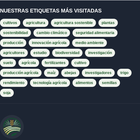
NUESTRAS ETIQUETAS MÁS VISITADAS
cultivos
agricultura
agricultura sostenible
plantas
sostenibilidad
cambio climático
seguridad alimentaria
producción
innovación agrícola
medio ambiente
agricultores
estudio
biodiversidad
investigación
suelo
agrícola
fertilizantes
cultivo
producción agrícola
maíz
abejas
investigadores
trigo
rendimiento
tecnología agrícola
alimentos
semillas
soja