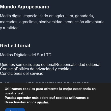
Mundo Agropecuario
Medio digital especializado en agricultura, ganadería,
mercados, agroclima, biodiversidad, producción alimentaria
y ruralidad.
Red editorial
Medios Digitales del Sur LTD
Quiénes somos
Equipo editorial
Responsabilidad editorial
Contacto
Política de privacidad y cookies
Condiciones del servicio
Publicado por MEDIOS DIGITALES DEL SUR LTD ·
Utilizamos cookies para ofrecerte la mejor experiencia en
Empresa registrada en Inglaterra y Gales.
nuestra web.
Puedes aprender más sobre qué cookies utilizamos o
desactivarlas en los
ajustes
.