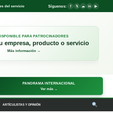
Síguenos:
s del servicio
f
𝕏
☁
in
▶
DISPONIBLE PARA PATROCINADORES
 empresa, producto o servicio
Más información →
PANORAMA INTERNACIONAL
Ver más →
ARTÍCULISTAS Y OPINIÓN