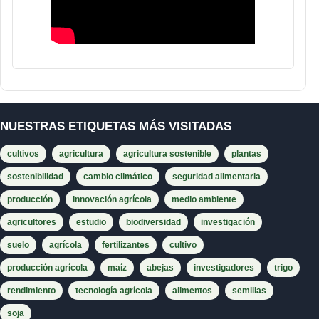
NUESTRAS ETIQUETAS MÁS VISITADAS
cultivos
agricultura
agricultura sostenible
plantas
sostenibilidad
cambio climático
seguridad alimentaria
producción
innovación agrícola
medio ambiente
agricultores
estudio
biodiversidad
investigación
suelo
agrícola
fertilizantes
cultivo
producción agrícola
maíz
abejas
investigadores
trigo
rendimiento
tecnología agrícola
alimentos
semillas
soja