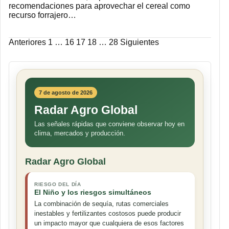
recomendaciones para aprovechar el cereal como
recurso forrajero…
Paginación
Anteriores
1
…
16
17
18
…
28
Siguientes
de
entradas
7 de agosto de 2026
Radar Agro Global
Las señales rápidas que conviene observar hoy en
clima, mercados y producción.
Radar Agro Global
RIESGO DEL DÍA
El Niño y los riesgos simultáneos
La combinación de sequía, rutas comerciales
inestables y fertilizantes costosos puede producir
un impacto mayor que cualquiera de esos factores