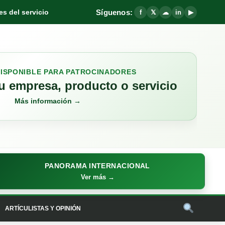
Síguenos:
s del servicio
f
𝕏
☁
in
▶
DISPONIBLE PARA PATROCINADORES
 empresa, producto o servicio
Más información →
PANORAMA INTERNACIONAL
Ver más →
ARTÍCULISTAS Y OPINIÓN