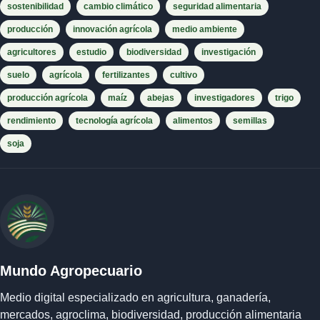
sostenibilidad
cambio climático
seguridad alimentaria
producción
innovación agrícola
medio ambiente
agricultores
estudio
biodiversidad
investigación
suelo
agrícola
fertilizantes
cultivo
producción agrícola
maíz
abejas
investigadores
trigo
rendimiento
tecnología agrícola
alimentos
semillas
soja
Mundo Agropecuario
Medio digital especializado en agricultura, ganadería,
mercados, agroclima, biodiversidad, producción alimentaria