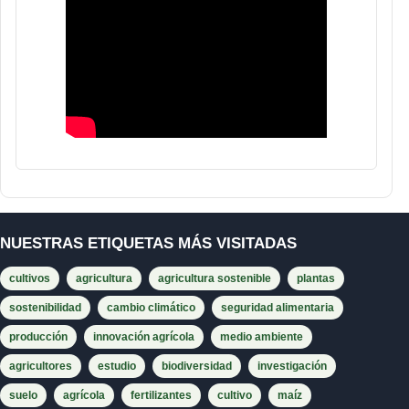
NUESTRAS ETIQUETAS MÁS VISITADAS
cultivos
agricultura
agricultura sostenible
plantas
sostenibilidad
cambio climático
seguridad alimentaria
producción
innovación agrícola
medio ambiente
agricultores
estudio
biodiversidad
investigación
suelo
agrícola
fertilizantes
cultivo
maíz