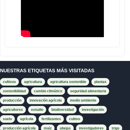
NUESTRAS ETIQUETAS MÁS VISITADAS
cultivos
agricultura
agricultura sostenible
plantas
sostenibilidad
cambio climático
seguridad alimentaria
producción
innovación agrícola
medio ambiente
agricultores
estudio
biodiversidad
investigación
suelo
agrícola
fertilizantes
cultivo
producción agrícola
maíz
abejas
investigadores
trigo