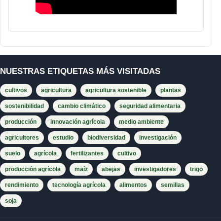
NUESTRAS ETIQUETAS MÁS VISITADAS
cultivos
agricultura
agricultura sostenible
plantas
sostenibilidad
cambio climático
seguridad alimentaria
producción
innovación agrícola
medio ambiente
agricultores
estudio
biodiversidad
investigación
suelo
agrícola
fertilizantes
cultivo
producción agrícola
maíz
abejas
investigadores
trigo
rendimiento
tecnología agrícola
alimentos
semillas
soja