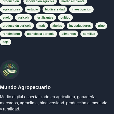
producción
innovación agrícola
medio ambiente
agricultores
estudio
biodiversidad
investigación
suelo
agrícola
fertilizantes
cultivo
producción agrícola
maíz
abejas
investigadores
trigo
rendimiento
tecnología agrícola
alimentos
semillas
soja
Mundo Agropecuario
Medio digital especializado en agricultura, ganadería,
mercados, agroclima, biodiversidad, producción alimentaria
y ruralidad.