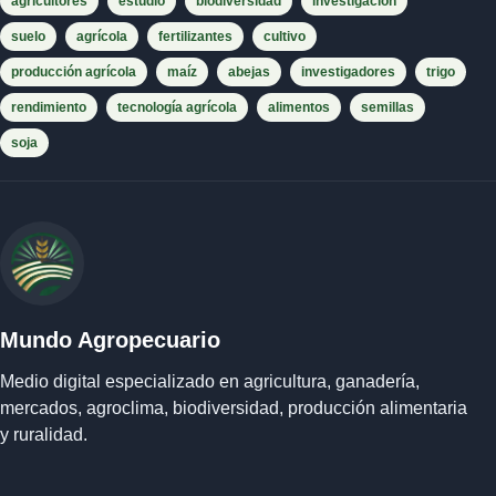
agricultores
estudio
biodiversidad
investigación
suelo
agrícola
fertilizantes
cultivo
producción agrícola
maíz
abejas
investigadores
trigo
rendimiento
tecnología agrícola
alimentos
semillas
soja
Mundo Agropecuario
Medio digital especializado en agricultura, ganadería,
mercados, agroclima, biodiversidad, producción alimentaria
y ruralidad.