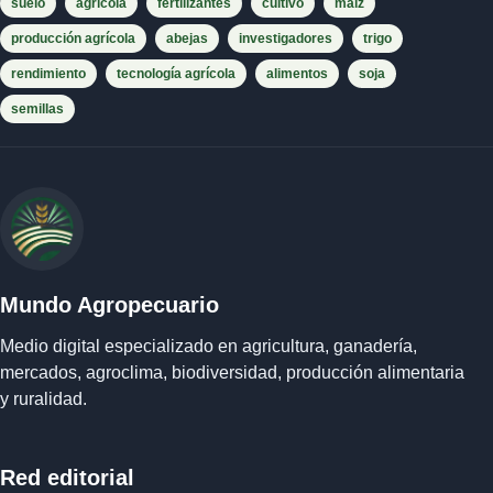
suelo
agrícola
fertilizantes
cultivo
maíz
producción agrícola
abejas
investigadores
trigo
rendimiento
tecnología agrícola
alimentos
soja
semillas
Mundo Agropecuario
Medio digital especializado en agricultura, ganadería,
mercados, agroclima, biodiversidad, producción alimentaria
y ruralidad.
Red editorial