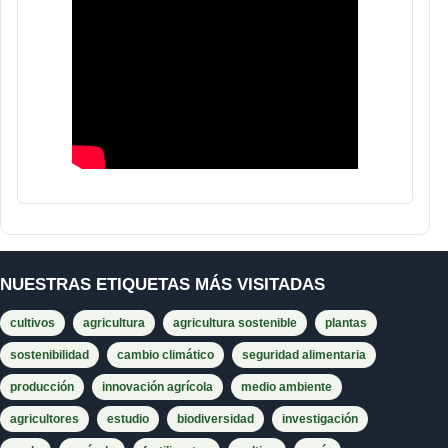
NUESTRAS ETIQUETAS MÁS VISITADAS
cultivos
agricultura
agricultura sostenible
plantas
sostenibilidad
cambio climático
seguridad alimentaria
producción
innovación agrícola
medio ambiente
agricultores
estudio
biodiversidad
investigación