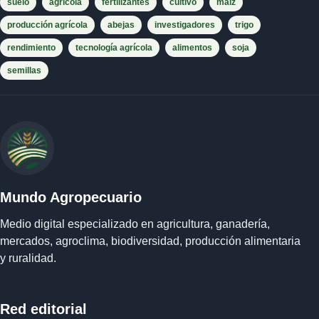
suelo
agrícola
fertilizantes
cultivo
maíz
producción agrícola
abejas
investigadores
trigo
rendimiento
tecnología agrícola
alimentos
soja
semillas
Mundo Agropecuario
Medio digital especializado en agricultura, ganadería,
mercados, agroclima, biodiversidad, producción alimentaria
y ruralidad.
Red editorial