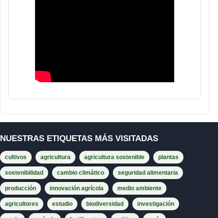
NUESTRAS ETIQUETAS MÁS VISITADAS
cultivos
agricultura
agricultura sostenible
plantas
sostenibilidad
cambio climático
seguridad alimentaria
producción
innovación agrícola
medio ambiente
agricultores
estudio
biodiversidad
investigación