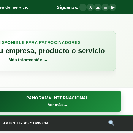
Síguenos:
s del servicio
f
𝕏
☁
in
▶
DISPONIBLE PARA PATROCINADORES
 empresa, producto o servicio
Más información →
PANORAMA INTERNACIONAL
Ver más →
ARTÍCULISTAS Y OPINIÓN