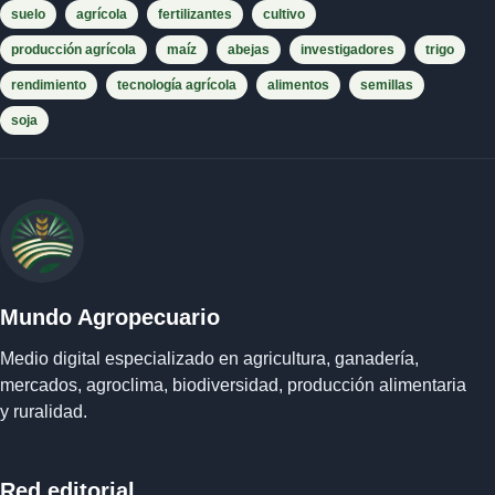
suelo
agrícola
fertilizantes
cultivo
producción agrícola
maíz
abejas
investigadores
trigo
rendimiento
tecnología agrícola
alimentos
semillas
soja
Mundo Agropecuario
Medio digital especializado en agricultura, ganadería,
mercados, agroclima, biodiversidad, producción alimentaria
y ruralidad.
Red editorial