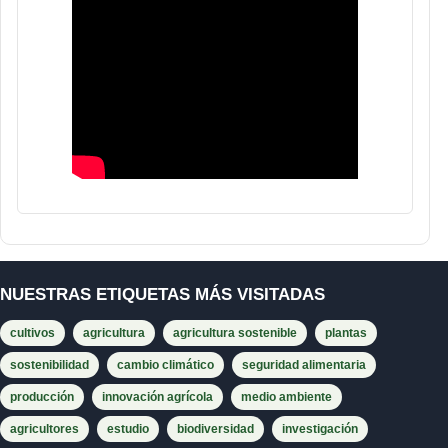
NUESTRAS ETIQUETAS MÁS VISITADAS
cultivos
agricultura
agricultura sostenible
plantas
sostenibilidad
cambio climático
seguridad alimentaria
producción
innovación agrícola
medio ambiente
agricultores
estudio
biodiversidad
investigación