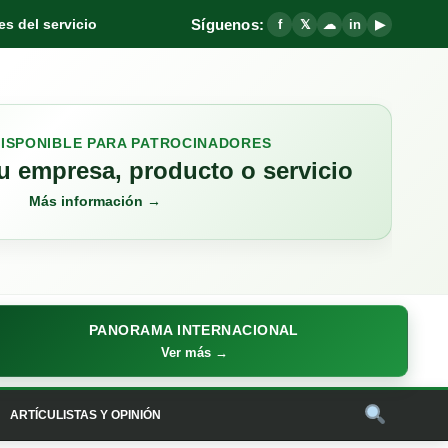
Síguenos:
s del servicio
f
𝕏
☁
in
▶
DISPONIBLE PARA PATROCINADORES
 empresa, producto o servicio
Más información →
PANORAMA INTERNACIONAL
Ver más →
ARTÍCULISTAS Y OPINIÓN