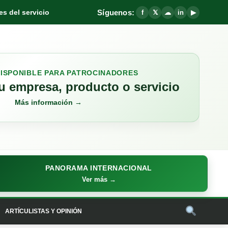
Síguenos:
s del servicio
f
𝕏
☁
in
▶
DISPONIBLE PARA PATROCINADORES
 empresa, producto o servicio
Más información →
PANORAMA INTERNACIONAL
Ver más →
ARTÍCULISTAS Y OPINIÓN