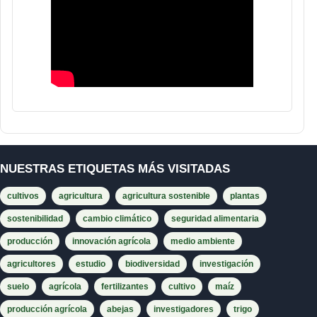
NUESTRAS ETIQUETAS MÁS VISITADAS
cultivos
agricultura
agricultura sostenible
plantas
sostenibilidad
cambio climático
seguridad alimentaria
producción
innovación agrícola
medio ambiente
agricultores
estudio
biodiversidad
investigación
suelo
agrícola
fertilizantes
cultivo
maíz
producción agrícola
abejas
investigadores
trigo