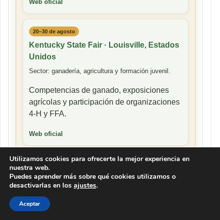
Web oficial
20–30 de agosto
Kentucky State Fair · Louisville, Estados
Unidos
Sector: ganadería, agricultura y formación juvenil.
Competencias de ganado, exposiciones
agrícolas y participación de organizaciones
4-H y FFA.
Web oficial
Utilizamos cookies para ofrecerte la mejor experiencia en
1–3 de septiembre
nuestra web.
Puedes aprender más sobre qué cookies utilizamos o
Farm Progress Show · Boone, Estados
desactivarlas en los
ajustes
.
Unidos
Sector: cultivos extensivos, equipos y servicios.
Aceptar