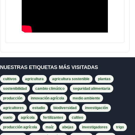
NUESTRAS ETIQUETAS MÁS VISITADAS
cultivos
agricultura
agricultura sostenible
plantas
sostenibilidad
cambio climático
seguridad alimentaria
producción
innovación agrícola
medio ambiente
agricultores
estudio
biodiversidad
investigación
suelo
agrícola
fertilizantes
cultivo
producción agrícola
maíz
abejas
investigadores
trigo