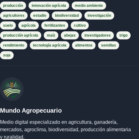
producción
innovación agrícola
medio ambiente
agricultores
estudio
biodiversidad
investigación
suelo
agrícola
fertilizantes
cultivo
producción agrícola
maíz
abejas
investigadores
trigo
rendimiento
tecnología agrícola
alimentos
semillas
soja
Mundo Agropecuario
Medio digital especializado en agricultura, ganadería,
mercados, agroclima, biodiversidad, producción alimentaria
y ruralidad.