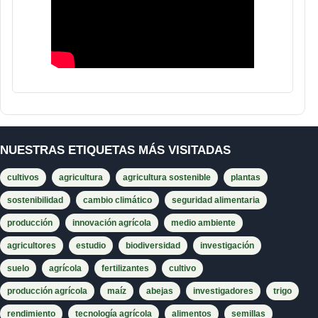
NUESTRAS ETIQUETAS MÁS VISITADAS
cultivos
agricultura
agricultura sostenible
plantas
sostenibilidad
cambio climático
seguridad alimentaria
producción
innovación agrícola
medio ambiente
agricultores
estudio
biodiversidad
investigación
suelo
agrícola
fertilizantes
cultivo
producción agrícola
maíz
abejas
investigadores
trigo
rendimiento
tecnología agrícola
alimentos
semillas