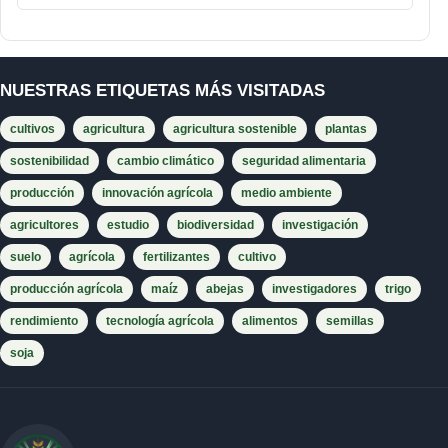
NUESTRAS ETIQUETAS MÁS VISITADAS
cultivos
agricultura
agricultura sostenible
plantas
sostenibilidad
cambio climático
seguridad alimentaria
producción
innovación agrícola
medio ambiente
agricultores
estudio
biodiversidad
investigación
suelo
agrícola
fertilizantes
cultivo
producción agrícola
maíz
abejas
investigadores
trigo
rendimiento
tecnología agrícola
alimentos
semillas
soja