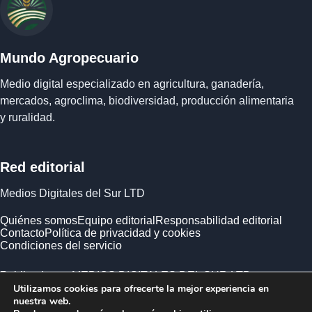
Mundo Agropecuario
Medio digital especializado en agricultura, ganadería,
mercados, agroclima, biodiversidad, producción alimentaria
y ruralidad.
Red editorial
Medios Digitales del Sur LTD
Quiénes somos
Equipo editorial
Responsabilidad editorial
Contacto
Política de privacidad y cookies
Condiciones del servicio
Publicado por MEDIOS DIGITALES DEL SUR LTD ·
Utilizamos cookies para ofrecerte la mejor experiencia en
Empresa registrada en Inglaterra y Gales.
nuestra web.