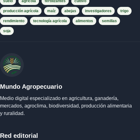
suelo
agrícola
fertilizantes
cultivo
producción agrícola
maíz
abejas
investigadores
trigo
rendimiento
tecnología agrícola
alimentos
semillas
soja
Mundo Agropecuario
Medio digital especializado en agricultura, ganadería,
mercados, agroclima, biodiversidad, producción alimentaria
y ruralidad.
Red editorial