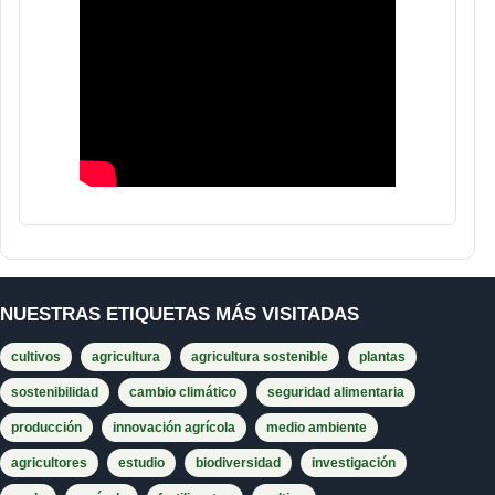
NUESTRAS ETIQUETAS MÁS VISITADAS
cultivos
agricultura
agricultura sostenible
plantas
sostenibilidad
cambio climático
seguridad alimentaria
producción
innovación agrícola
medio ambiente
agricultores
estudio
biodiversidad
investigación