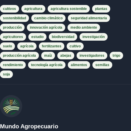
cultivos
agricultura
agricultura sostenible
plantas
sostenibilidad
cambio climático
seguridad alimentaria
producción
innovación agrícola
medio ambiente
agricultores
estudio
biodiversidad
investigación
suelo
agrícola
fertilizantes
cultivo
producción agrícola
maíz
abejas
investigadores
trigo
rendimiento
tecnología agrícola
alimentos
semillas
soja
Mundo Agropecuario