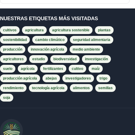
NUESTRAS ETIQUETAS MÁS VISITADAS
cultivos
agricultura
agricultura sostenible
plantas
sostenibilidad
cambio climático
seguridad alimentaria
producción
innovación agrícola
medio ambiente
agricultores
estudio
biodiversidad
investigación
suelo
agrícola
fertilizantes
cultivo
maíz
producción agrícola
abejas
investigadores
trigo
rendimiento
tecnología agrícola
alimentos
semillas
soja