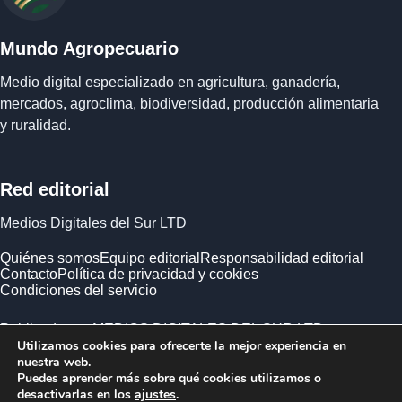
Mundo Agropecuario
Medio digital especializado en agricultura, ganadería,
mercados, agroclima, biodiversidad, producción alimentaria
y ruralidad.
Red editorial
Medios Digitales del Sur LTD
Quiénes somos
Equipo editorial
Responsabilidad editorial
Contacto
Política de privacidad y cookies
Condiciones del servicio
Publicado por MEDIOS DIGITALES DEL SUR LTD ·
Utilizamos cookies para ofrecerte la mejor experiencia en
Empresa registrada en Inglaterra y Gales.
nuestra web.
Puedes aprender más sobre qué cookies utilizamos o
desactivarlas en los
ajustes
.