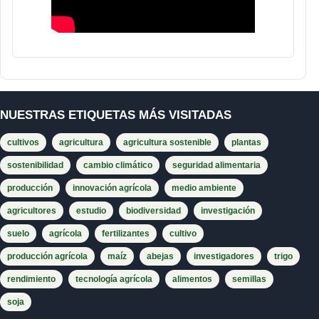
NUESTRAS ETIQUETAS MÁS VISITADAS
cultivos
agricultura
agricultura sostenible
plantas
sostenibilidad
cambio climático
seguridad alimentaria
producción
innovación agrícola
medio ambiente
agricultores
estudio
biodiversidad
investigación
suelo
agrícola
fertilizantes
cultivo
producción agrícola
maíz
abejas
investigadores
trigo
rendimiento
tecnología agrícola
alimentos
semillas
soja