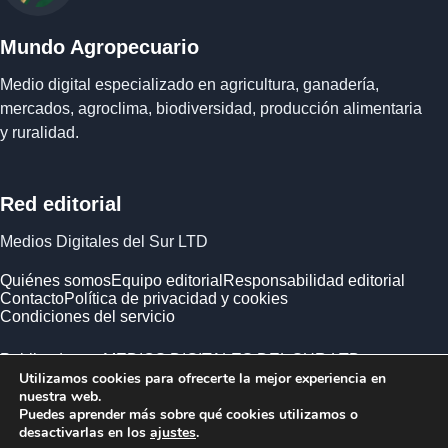
Mundo Agropecuario
Medio digital especializado en agricultura, ganadería,
mercados, agroclima, biodiversidad, producción alimentaria
y ruralidad.
Red editorial
Medios Digitales del Sur LTD
Quiénes somos
Equipo editorial
Responsabilidad editorial
Contacto
Política de privacidad y cookies
Condiciones del servicio
Publicado por MEDIOS DIGITALES DEL SUR LTD ·
Utilizamos cookies para ofrecerte la mejor experiencia en
Empresa registrada en Inglaterra y Gales.
nuestra web.
Puedes aprender más sobre qué cookies utilizamos o
desactivarlas en los
ajustes
.