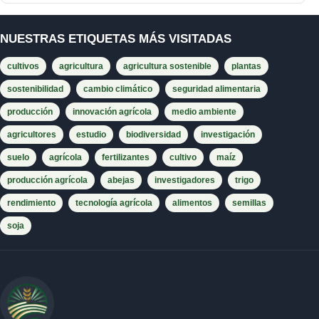
NUESTRAS ETIQUETAS MÁS VISITADAS
cultivos
agricultura
agricultura sostenible
plantas
sostenibilidad
cambio climático
seguridad alimentaria
producción
innovación agrícola
medio ambiente
agricultores
estudio
biodiversidad
investigación
suelo
agrícola
fertilizantes
cultivo
maíz
producción agrícola
abejas
investigadores
trigo
rendimiento
tecnología agrícola
alimentos
semillas
soja