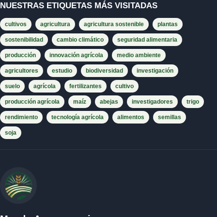
NUESTRAS ETIQUETAS MÁS VISITADAS
cultivos
agricultura
agricultura sostenible
plantas
sostenibilidad
cambio climático
seguridad alimentaria
producción
innovación agrícola
medio ambiente
agricultores
estudio
biodiversidad
investigación
suelo
agrícola
fertilizantes
cultivo
producción agrícola
maíz
abejas
investigadores
trigo
rendimiento
tecnología agrícola
alimentos
semillas
soja