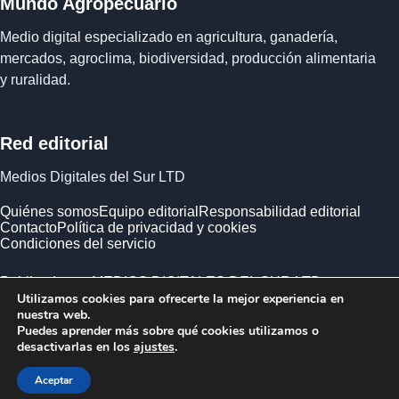
Mundo Agropecuario
Medio digital especializado en agricultura, ganadería,
mercados, agroclima, biodiversidad, producción alimentaria
y ruralidad.
Red editorial
Medios Digitales del Sur LTD
Quiénes somos
Equipo editorial
Responsabilidad editorial
Contacto
Política de privacidad y cookies
Condiciones del servicio
Publicado por MEDIOS DIGITALES DEL SUR LTD ·
Utilizamos cookies para ofrecerte la mejor experiencia en
Empresa registrada en Inglaterra y Gales.
nuestra web.
Puedes aprender más sobre qué cookies utilizamos o
desactivarlas en los
ajustes
.
Aceptar
© 2026 Mundo Agropecuario