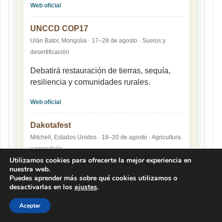
Web oficial
UNCCD COP17
Ulán Bator, Mongolia · 17–28 de agosto · Suelos y
desertificación
Debatirá restauración de tierras, sequía,
resiliencia y comunidades rurales.
Web oficial
Dakotafest
Mitchell, Estados Unidos · 18–20 de agosto · Agricultura
y ganadería
Utilizamos cookies para ofrecerte la mejor experiencia en
Feria de maquinaria, insumos, producción
nuestra web.
Puedes aprender más sobre qué cookies utilizamos o
y negocios rurales.
desactivarlas en los
ajustes
.
Web oficial
Aceptar
Agronomy Conference & Expo