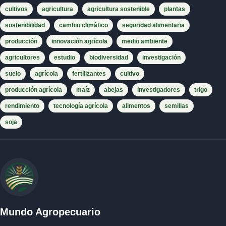
cultivos
agricultura
agricultura sostenible
plantas
sostenibilidad
cambio climático
seguridad alimentaria
producción
innovación agrícola
medio ambiente
agricultores
estudio
biodiversidad
investigación
suelo
agrícola
fertilizantes
cultivo
producción agrícola
maíz
abejas
investigadores
trigo
rendimiento
tecnología agrícola
alimentos
semillas
soja
Mundo Agropecuario