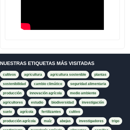
NUESTRAS ETIQUETAS MÁS VISITADAS
cultivos
agricultura
agricultura sostenible
plantas
sostenibilidad
cambio climático
seguridad alimentaria
producción
innovación agrícola
medio ambiente
agricultores
estudio
biodiversidad
investigación
suelo
agrícola
fertilizantes
cultivo
producción agrícola
maíz
abejas
investigadores
trigo