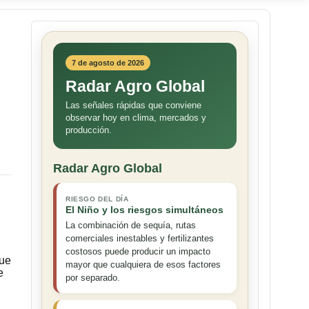
7 de agosto de 2026
Radar Agro Global
Las señales rápidas que conviene
observar hoy en clima, mercados y
producción.
Radar Agro Global
RIESGO DEL DÍA
El Niño y los riesgos simultáneos
La combinación de sequía, rutas
comerciales inestables y fertilizantes
costosos puede producir un impacto
que
mayor que cualquiera de esos factores
e
por separado.