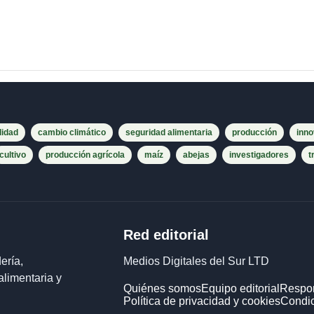
lidad
cambio climático
seguridad alimentaria
producción
inno
cultivo
producción agrícola
maíz
abejas
investigadores
t
Red editorial
ería,
Medios Digitales del Sur LTD
alimentaria y
Quiénes somos
Equipo editorial
Respon
Política de privacidad y cookies
Condic