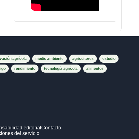
vación agrícola
medio ambiente
agricultores
estudio
rigo
rendimiento
tecnología agrícola
alimentos
sabilidad editorial
Contacto
iones del servicio