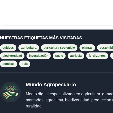
NUESTRAS ETIQUETAS MÁS VISITADAS
cultivos
agricultura
agricultura sostenible
plantas
sostenibi
biodiversidad
investigación
suelo
agrícola
fertilizantes
semillas
soja
Mundo Agropecuario
Medio digital especializado en agricultura, ganad
mercados, agroclima, biodiversidad, producción 
ruralidad.