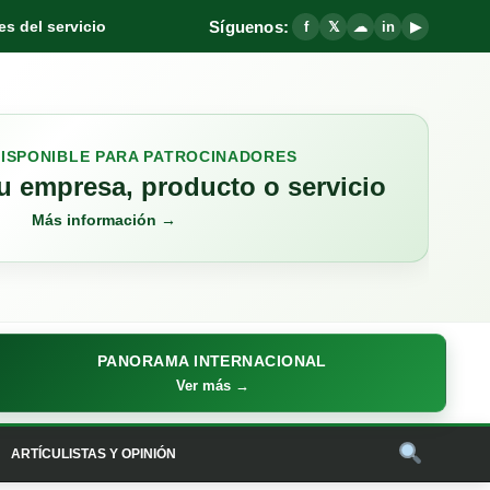
Síguenos:
s del servicio
f
𝕏
☁
in
▶
DISPONIBLE PARA PATROCINADORES
 empresa, producto o servicio
Más información →
PANORAMA INTERNACIONAL
Ver más →
ARTÍCULISTAS Y OPINIÓN