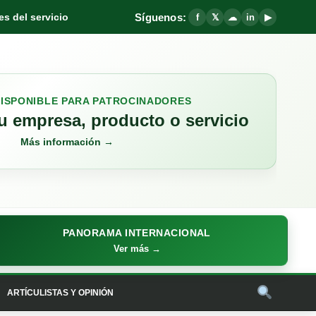
Síguenos:
s del servicio
f
𝕏
☁
in
▶
DISPONIBLE PARA PATROCINADORES
 empresa, producto o servicio
Más información →
PANORAMA INTERNACIONAL
Ver más →
ARTÍCULISTAS Y OPINIÓN