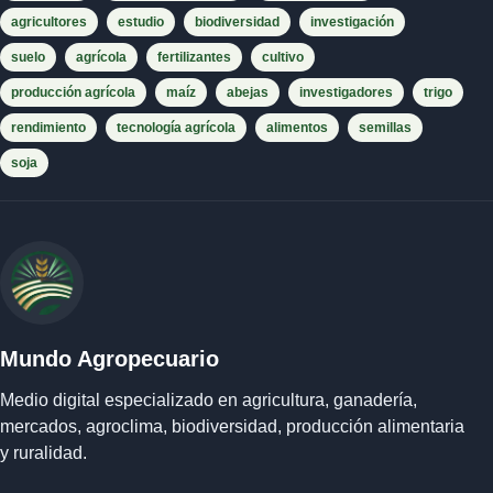
agricultores
estudio
biodiversidad
investigación
suelo
agrícola
fertilizantes
cultivo
producción agrícola
maíz
abejas
investigadores
trigo
rendimiento
tecnología agrícola
alimentos
semillas
soja
Mundo Agropecuario
Medio digital especializado en agricultura, ganadería,
mercados, agroclima, biodiversidad, producción alimentaria
y ruralidad.