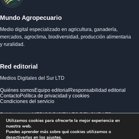
Mundo Agropecuario
Medio digital especializado en agricultura, ganadería,
mercados, agroclima, biodiversidad, producción alimentaria
y ruralidad.
Red editorial
Medios Digitales del Sur LTD
Quiénes somos
Equipo editorial
Responsabilidad editorial
Contacto
Política de privacidad y cookies
Condiciones del servicio
Publicado por MEDIOS DIGITALES DEL SUR LTD ·
Utilizamos cookies para ofrecerte la mejor experiencia en
Empresa registrada en Inglaterra y Gales.
nuestra web.
Puedes aprender más sobre qué cookies utilizamos o
desactivarlas en los
ajustes
.