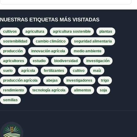
NUESTRAS ETIQUETAS MÁS VISITADAS
cultivos
agricultura
agricultura sostenible
plantas
sostenibilidad
cambio climático
seguridad alimentaria
producción
innovación agrícola
medio ambiente
agricultores
estudio
biodiversidad
investigación
suelo
agrícola
fertilizantes
cultivo
maíz
producción agrícola
abejas
investigadores
trigo
rendimiento
tecnología agrícola
alimentos
soja
semillas