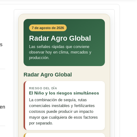
7 de agosto de 2026
Radar Agro Global
es
Las señales rápidas que conviene
observar hoy en clima, mercados y
producción.
Radar Agro Global
RIESGO DEL DÍA
El Niño y los riesgos simultáneos
La combinación de sequía, rutas
comerciales inestables y fertilizantes
len
costosos puede producir un impacto
mayor que cualquiera de esos factores
por separado.