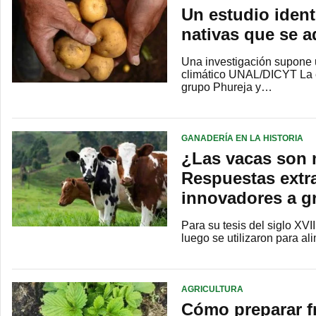
Un estudio ident
nativas que se a
Una investigación supone u
climático UNAL/DICYT La e
grupo Phureja y…
GANADERÍA EN LA HISTORIA
¿Las vacas son 
Respuestas extr
innovadores a gr
Para su tesis del siglo XVI
luego se utilizaron para al
AGRICULTURA
Cómo preparar fr