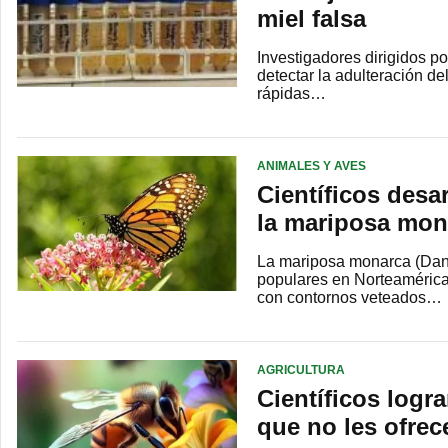
miel falsa
Investigadores dirigidos p
detectar la adulteración d
rápidas…
ANIMALES Y AVES
Científicos desa
la mariposa mon
La mariposa monarca (Dana
populares en Norteaméric
con contornos veteados…
AGRICULTURA
Científicos logra
que no les ofrec