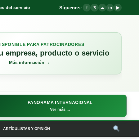
Síguenos:
s del servicio
f
𝕏
☁
in
▶
DISPONIBLE PARA PATROCINADORES
 empresa, producto o servicio
Más información →
PANORAMA INTERNACIONAL
Ver más →
ARTÍCULISTAS Y OPINIÓN