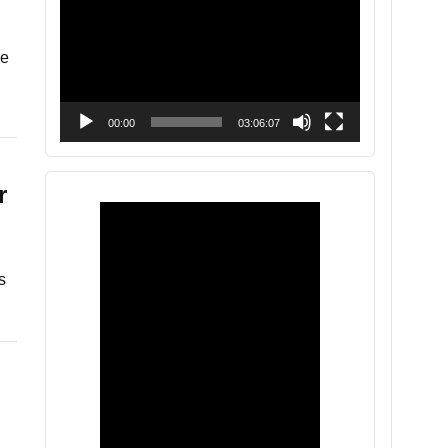
vídeo
de
00:00
03:06:07
r
s