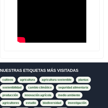
NUESTRAS ETIQUETAS MÁS VISITADAS
cultivos
agricultura
agricultura sostenible
plantas
sostenibilidad
cambio climático
seguridad alimentaria
producción
innovación agrícola
medio ambiente
agricultores
estudio
biodiversidad
investigación