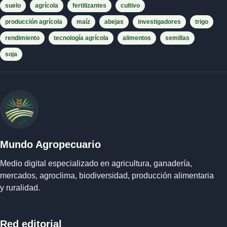
suelo
agrícola
fertilizantes
cultivo
producción agrícola
maíz
abejas
investigadores
trigo
rendimiento
tecnología agrícola
alimentos
semillas
soja
Mundo Agropecuario
Medio digital especializado en agricultura, ganadería,
mercados, agroclima, biodiversidad, producción alimentaria
y ruralidad.
Red editorial