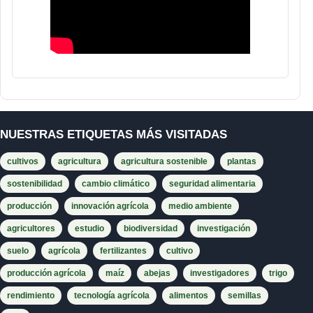
NUESTRAS ETIQUETAS MÁS VISITADAS
cultivos
agricultura
agricultura sostenible
plantas
sostenibilidad
cambio climático
seguridad alimentaria
producción
innovación agrícola
medio ambiente
agricultores
estudio
biodiversidad
investigación
suelo
agrícola
fertilizantes
cultivo
producción agrícola
maíz
abejas
investigadores
trigo
rendimiento
tecnología agrícola
alimentos
semillas