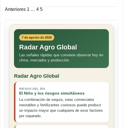
Paginación
Anteriores
1
…
4
5
de
entradas
7 de agosto de 2026
Radar Agro Global
Las señales rápidas que conviene observar hoy en
clima, mercados y producción.
Radar Agro Global
RIESGO DEL DÍA
El Niño y los riesgos simultáneos
La combinación de sequía, rutas comerciales
inestables y fertilizantes costosos puede producir
un impacto mayor que cualquiera de esos factores
por separado.