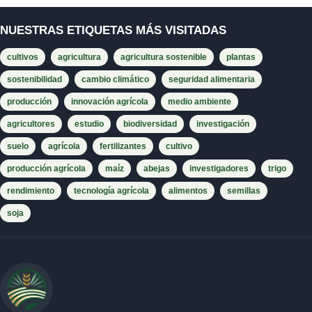
NUESTRAS ETIQUETAS MÁS VISITADAS
cultivos
agricultura
agricultura sostenible
plantas
sostenibilidad
cambio climático
seguridad alimentaria
producción
innovación agrícola
medio ambiente
agricultores
estudio
biodiversidad
investigación
suelo
agrícola
fertilizantes
cultivo
producción agrícola
maíz
abejas
investigadores
trigo
rendimiento
tecnología agrícola
alimentos
semillas
soja