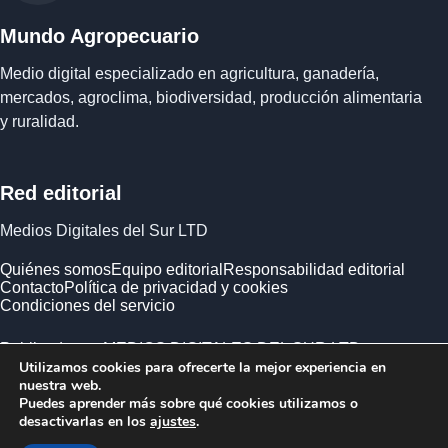
Mundo Agropecuario
Medio digital especializado en agricultura, ganadería,
mercados, agroclima, biodiversidad, producción alimentaria
y ruralidad.
Red editorial
Medios Digitales del Sur LTD
Quiénes somos
Equipo editorial
Responsabilidad editorial
Contacto
Política de privacidad y cookies
Condiciones del servicio
Publicado por MEDIOS DIGITALES DEL SUR LTD ·
Utilizamos cookies para ofrecerte la mejor experiencia en
Empresa registrada en Inglaterra y Gales.
nuestra web.
Puedes aprender más sobre qué cookies utilizamos o
desactivarlas en los
ajustes
.